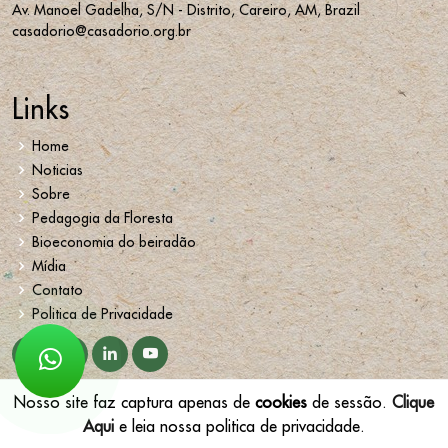
Av. Manoel Gadelha, S/N - Distrito, Careiro, AM, Brazil
casadorio@casadorio.org.br
Links
Home
Noticias
Sobre
Pedagogia da Floresta
Bioeconomia do beiradão
Mídia
Contato
Politica de Privacidade
Nosso site faz captura apenas de
cookies
de sessão.
Clique
Todos os direitos reservados © 2025 Casa Do Rio | Desenvolvido
Aqui
e leia nossa politica de privacidade.
por
ALLSSOCIADOS